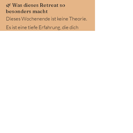
🌿 Was dieses Retreat so
besonders macht
Dieses Wochenende ist keine Theorie.
Es ist eine tiefe Erfahrung, die dich
wirklich verändert.
Du erlebst eine kraftvolle Kombination
aus:
🧘 Meditation & Achtsamkeit
🌬️ Breathwork (transformierende
Atemarbeit)
🔮 Schamanische Elemente
🧠 Tiefgehendes Coaching & Hypnose
👉 So erreichst du Ebenen, die du mit
reinen Gesprächen niemals erreichst.
💫 Das Ergebnis für dich
Nach diesen 3 Tagen wirst du: